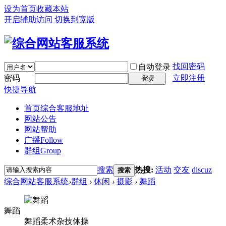
设为首页
收藏本站
开启辅助访问
切换到宽版
找回密码
自动登录
密码
立即注册
登录
快捷导航
首页
综合客服地址
网站公告
网站帮助
广播
Follow
群组
Group
搜索
热搜:
活动
交友
discuz
搜索
综合网站客服系统
›
群组
›
休闲
›
摄影
›
舞蹈
舞蹈
舞蹈柔术杂技体操